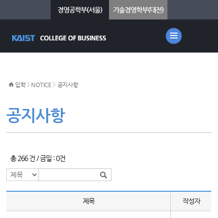
경영공학부(서울)
기술경영학부(대전)
>
>
입학
NOTICE
공지사항
공지사항
총 266 건 / 금일 : 0건
제목
작성자