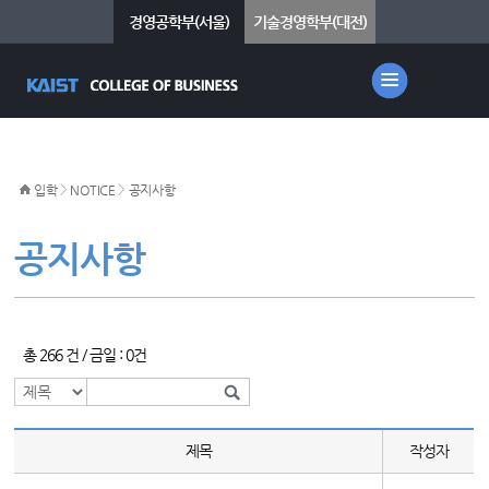
경영공학부(서울)
기술경영학부(대전)
>
>
입학
NOTICE
공지사항
공지사항
총 266 건 / 금일 : 0건
제목
작성자