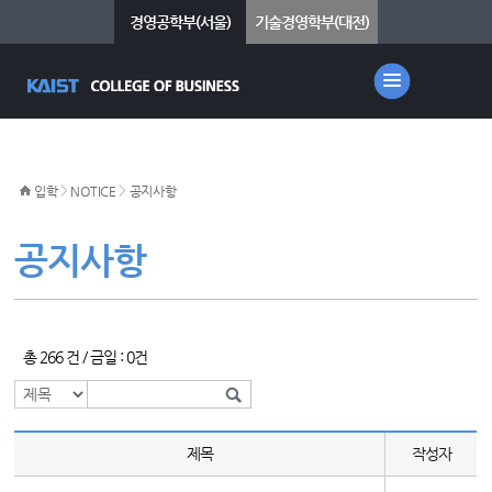
경영공학부(서울)
기술경영학부(대전)
>
>
입학
NOTICE
공지사항
공지사항
총 266 건 / 금일 : 0건
제목
작성자