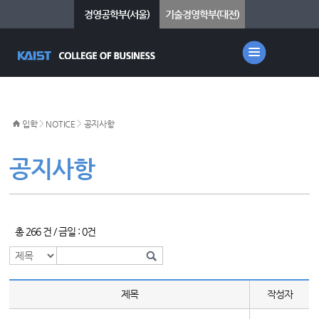
경영공학부(서울)
기술경영학부(대전)
>
>
입학
NOTICE
공지사항
공지사항
총 266 건 / 금일 : 0건
제목
작성자