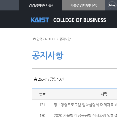
경영공학부(서울)
기술경영학부(대전)
>
>
입학
NOTICE
공지사항
공지사항
총 266 건 / 금일 : 0건
번호
제목
131
정보경영프로그램 입학설명회 대체자료 
130
2020 가을학기 금융공학 석사과정 입학