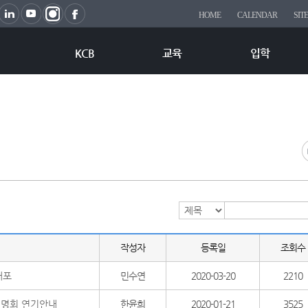
HOME
CALENDAR
SIT
KCB
교육
입학
작성자
등록일
조회수
배포
민수연
2020-03-20
2210
설명회 연기안내
한윤희
2020-01-21
3525