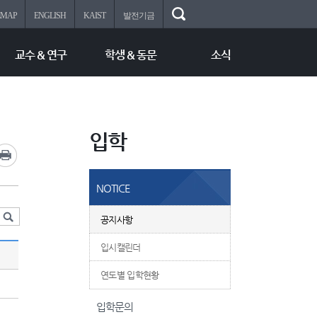
EMAP
ENGLISH
KAIST
발전기금
교수 & 연구
학생 & 동문
소식
입학
NOTICE
공지사항
입시캘린더
연도별 입학현황
입학문의