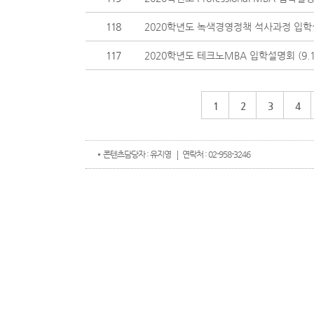
118
2020학년도 녹색경영정책 석사과정 입학설명
117
2020학년도 테크노MBA 입학설명회 (9.1
1
2
3
4
콘텐츠
담당자 : 유지영
연락처 : 02-958-3246