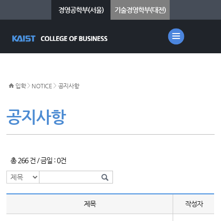
경영공학부(서울)
기술경영학부(대전)
>
>
입학
NOTICE
공지사항
공지사항
총 266 건 / 금일 : 0건
제목
작성자