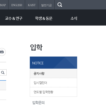
EMAP
ENGLISH
KAIST
발전기금
교수 & 연구
학생 & 동문
소식
입학
NOTICE
공지사항
입시캘린더
연도별 입학현황
입학문의