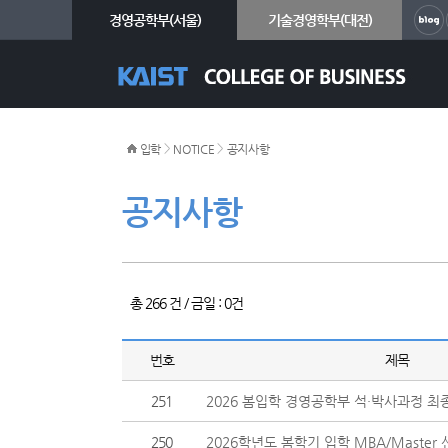
경영공학부(서울)
기술경영학부(대전)
>
>
입학
NOTICE
공지사항
공지사항
총 266 건 / 금일 : 0건
번호
제목
251
2026 봄입학 경영공학부 석·박사과정 최
250
2026학년도 봄학기 입학 MBA/Master