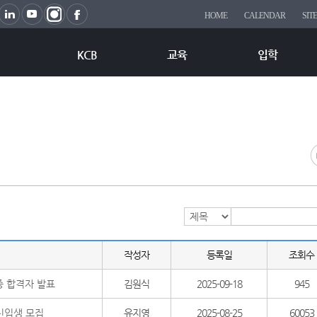
HOME
CALENDAR
SIT
KCB
교육
입학
작성자
등록일
조회수
종 합격자 발표
김원식
2025-09-18
945
 신입생 모집
유지영
2025-08-25
60053