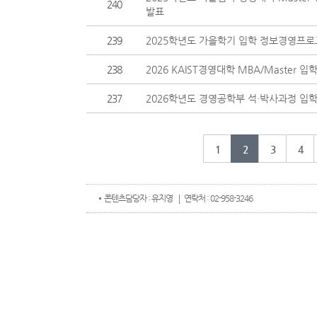
240
발표
239
2025학년도 가을학기 입학 정보경영프로그램
238
2026 KAIST경영대학 MBA/Master 입학설
237
2026학년도 경영공학부 석·박사과정 입학설명회
1
2
3
4
콘텐츠
담당자 : 유지영
연락처 : 02-958-3246