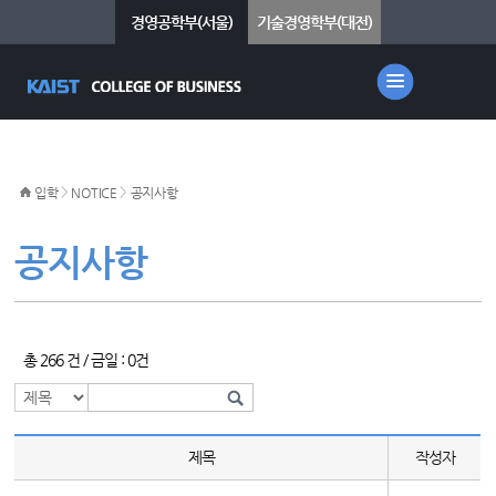
경영공학부(서울)
기술경영학부(대전)
>
>
입학
NOTICE
공지사항
공지사항
총 266 건 / 금일 : 0건
제목
작성자