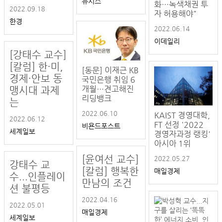
뉴시스
화…녹색채권 투
2022.09.18
자 허용해야"
한경
2022.06.14
이데일리
[강태수 교수]
[칼럼] 한·미,
[동문] 이재근 KB
경제·안보 동
국민은행 취임 6
개월…견고해진
맹시대 과제
리딩뱅크
는
2022.06.10
KAIST 경영대학,
2022.06.12
FT 선정 '2022
비욘드포스트
세계일보
경영자과정 랭킹'
아시아 1위
[윤여선 교수]
2022.05.27
강태수 교
[칼럼] 행복한
매일경제
수...인플레이
만남의 조건
션 불평등
2022.04.16
2022.05.01
매일경제
세계일보