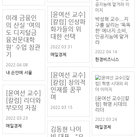
[윤여선 교수]
미래 금융인
박성혁 교수...지
[칼럼] 인상파
의 산실 '여의
구를 살리는 ‘똑똑
화가들의 위
한’ 에너지 소비,
도 디지털금
대한 선택
인공지능에 맡겨
융전문대학
라
원' 수업 참관
2022.03.31
2022.04.14
기
매일경제
한경비즈니스
2022.04.08
내 손안에 서울
[윤여선 교수]
[칼럼] 창의적
인재를 꿈꾸
[윤여선 교수]
며
[윤여선 교수][칼
[칼럼] 리더와
럼] 혁명 시대의
부모의 자질
2022.03.15
리더
2022.03.23
2022.03.24
매일경제
매일경제
김동현 나이
비 대표..."오