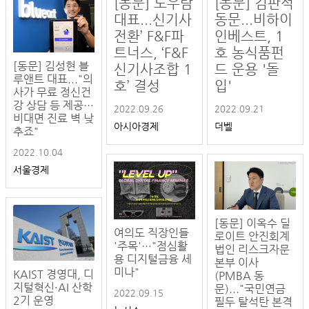
[동문] 노우람
[동문] 김판석
대표...신기사
동문...비하이
전환’ F&F파
인베스트, 1
트너스, ‘F&F
호 농식품펀
[동문] 김성현 블
신기사조합 1
드 운용 '돌
루앤트 대표..."의
호’ 결성
입'
사가 무료 정신건
강 상담 등 제공…
2022.09.26
2022.09.21
비대면 진료 벽 낮
아시아경제
더벨
추죠"
2022.10.04
서울경제
[동문] 이옥수 딜
여의도 직장인들
로이트 안진회계
'주목'…"점심활
법인 리스크자문
용 디지털금융 세
본부 이사
미나"
KAIST 경영대, 디
(PMBA 동
지털혁신·AI 산학
문)..."국민연금
2022.09.15
2기 운영
필두 탈석탄 본격