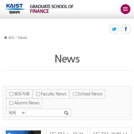
>
소식
News
News
보도자료
Faculty News
School News
Alumni News