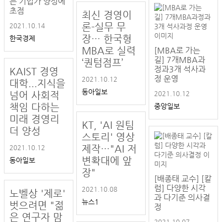
는 기업가 양성에
초점
최신 경영이
론-실무 무
2021.10.14
장… 한국형
한국경제
MBA로 실력
[MBA로 가는
길] 7개MBA과
‘퀀텀점프’
정과3개 석사과
KAIST 경영
정 운영
2021.10.12
대학...지식을
동아일보
넘어 사회적
2021.10.12
책임 다하는
중앙일보
미래 경영리
KT, 'AI 원팀
더 양성
스토리' 영상
제작…"AI 저
2021.10.12
변확대에 앞
동아일보
장"
[배종태 교수] [칼
럼] 다양한 시각
2021.10.08
노벨상 '제로'
과 다기준 의사결
뉴스1
벗으려면 "젊
정
은 연구자 맘
2021.10.07