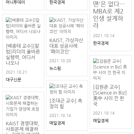
머니투데이
한국경제
맨'은 없다…
MBA로 제2
인생 설계하
라
2021.10.14
KAIST, 가상자산
한국경제
[배종태 교수][칼
대표 성공사례
럼]리더의 올바른
'페이코인'
실행력, 어디서
2021.10.20
나오나
뉴스핌
2021.10.21
대구신문
[김원준 교수]
[Science in Biz]
美中 사이 낀 한
[조대곤 교수] 측
국
정의 힘
2021.10.14
2021.10.14
매일경제
KAIST 경영대학,
매일경제
사회문제 해결하