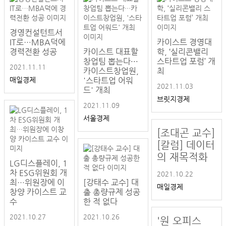
경영컨설턴트서
IT로…MBA덕에
카이스트 경영대
경력전환 성공
카이스트 대표할
학, ‘실리콘밸리
창업팀 뽑는다···
스타트업 포럼’ 개
2021.11.11
카이스트창업원,
최
매일경제
'스타트업 어워
2021.11.03
드' 개최
브릿지경제
2021.11.09
서울경제
[조대곤 교수]
[칼럼] 데이터
의 재목적화
LG디스플레이, 1
차 ESG위원회 개
2021.10.22
최…위원장에 이
[강태수 교수] 대
매일경제
창양 카이스트 교
출 총량규제 성공
수
한 적 없다
2021.10.27
2021.10.26
'원 오피스