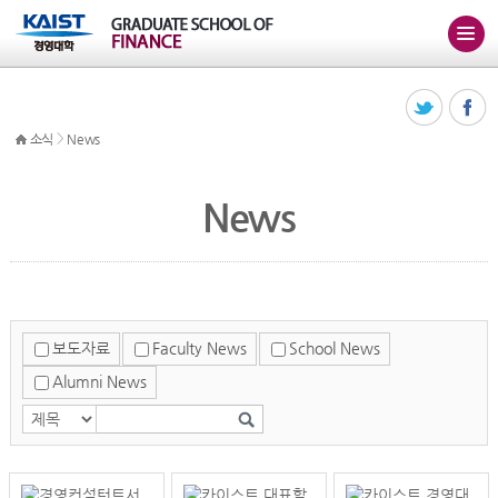
>
소식
News
News
보도자료
Faculty News
School News
Alumni News