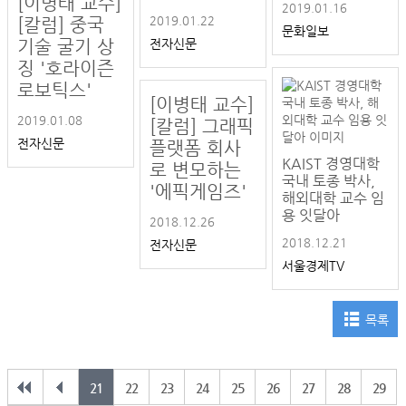
[이병태 교수]
2019.01.16
2019.01.22
[칼럼] 중국
문화일보
기술 굴기 상
전자신문
징 '호라이즌
로보틱스'
[이병태 교수]
2019.01.08
[칼럼] 그래픽
전자신문
플랫폼 회사
KAIST 경영대학
로 변모하는
국내 토종 박사,
'에픽게임즈'
해외대학 교수 임
용 잇달아
2018.12.26
2018.12.21
전자신문
서울경제TV
목록
21
22
23
24
25
26
27
28
29