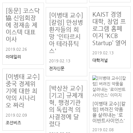
[동문] 코스닥
KAIST 경영
[이병태 교수]
協 신임회장
대학, 창업 프
[칼럼] 만성병
에 정재송 제
로그램 홈페
환자들의 희
이스텍 대표
이지 ‘KCB
망 '인타르시
이사
Startup’ 열어
아 테라퓨틱
2019.02.26
스'
2019.02.13
이데일리
대학저널
2019.02.13
전자신문
[이병태 교수]
중국 경제위
[박상찬 교수]
기에 대한 최
[기고] 규제개
악의 시나리
혁, 행정기관
[이병태 교수][칼
오 짜라
의 독립적 의
럼] 버려진 약품
을 살려내는 '로
2019.02.09
사결정에 달
이반트사이언스'
조선비즈
렸다
2019.02.08