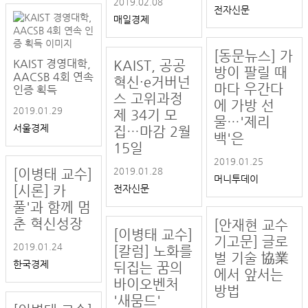
2019.02.08
전자신문
매일경제
[동문뉴스] 가
KAIST 경영대학,
KAIST, 공공
방이 팔릴 때
AACSB 4회 연속
혁신·e거버넌
마다 우간다
인증 획득
스 고위과정
에 가방 선
2019.01.29
제 34기 모
물…'제리
서울경제
집…마감 2월
백'은
15일
2019.01.25
2019.01.28
[이병태 교수]
머니투데이
[시론] 카
전자신문
풀'과 함께 멈
춘 혁신성장
[안재현 교수
[이병태 교수]
기고문] 글로
2019.01.24
[칼럼] 노화를
벌 기술 協業
한국경제
뒤집는 꿈의
에서 앞서는
바이오벤처
방법
'새뭄드'