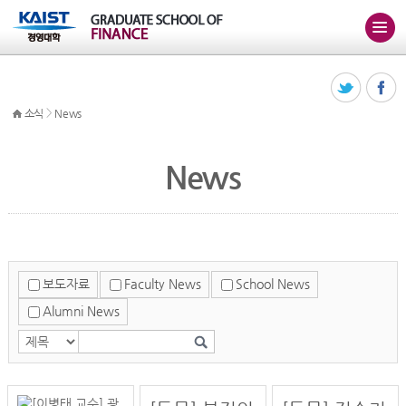
>
소식
News
News
보도자료
Faculty News
School News
Alumni News