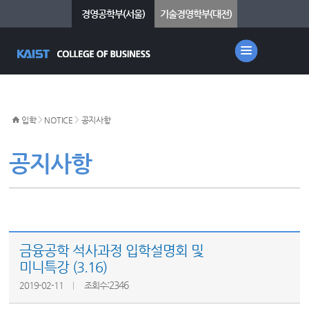
경영공학부(서울)
기술경영학부(대전)
>
>
입학
NOTICE
공지사항
공지사항
금융공학 석사과정 입학설명회 및
미니특강 (3.16)
:2346
2019-02-11
조회수