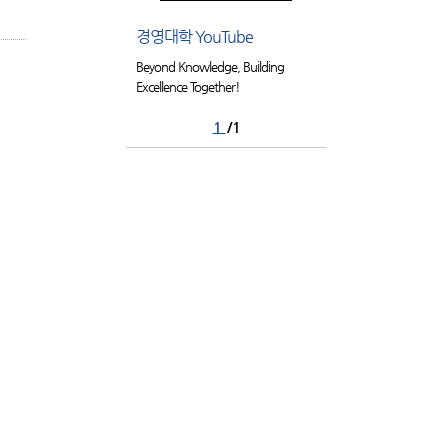
경영대학 YouTube
Beyond Knowledge, Building
Excellence Together!
1
/1
Family Site