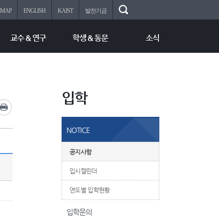
EMAP
ENGLISH
KAIST
발전기금
교수 & 연구
학생 & 동문
소식
입학
NOTICE
공지사항
입시캘린더
연도별 입학현황
입학문의