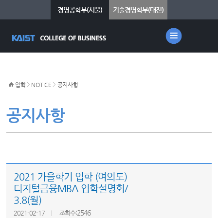
경영공학부(서울)
기술경영학부(대전)
>
>
입학
NOTICE
공지사항
공지사항
2021 가을학기 입학 (여의도)
디지털금융MBA 입학설명회/
3.8(월)
:2546
2021-02-17
조회수