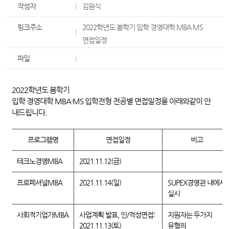
작성자
김원식
링크주소
2022학년도 봄학기 입학 경영대학 MBA·MS
면접일정
파일
2022
학년도 봄학기
입학
경영대학
MBA·MS
입학전형
전공별
면접일정을
아래와
같이
안
내
드립니다
.
프로그램명
면접일정
비고
테크노경영MBA
2021.11.12(금)
프로페셔널MBA
2021.11.14(일)
SUPEX경영관 내에서
실시
사회적기업가MBA
사업계획 발표, 인/적성면접:
지원자는 두가지
2021.11.13(토)
유형의