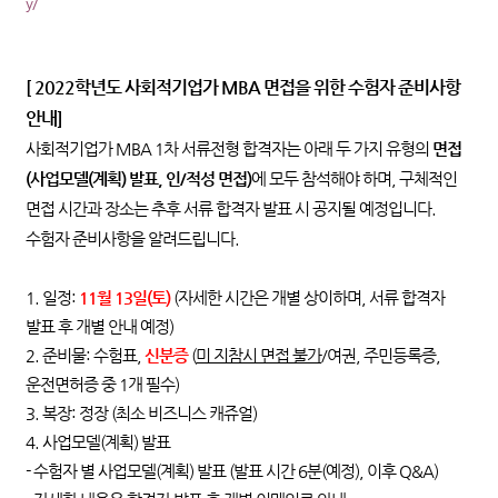
y/
[ 2022
학년도 사회적기업가
MBA
면접을 위한 수험자 준비사항
안내
]
사회적기업가 MBA 1차 서류전형 합격자는 아래 두 가지 유형의
면접
(사업모델(계획) 발표, 인/적성 면접)
에 모두 참석해야 하며, 구체적인
면접 시간과 장소는 추후 서류 합격자 발표 시 공지될 예정입니다.
수험자 준비사항을 알려드립니다.
1. 일정:
11월 13일(토)
(자세한 시간은 개별 상이하며, 서류 합격자
발표 후 개별 안내 예정)
2. 준비물: 수험표,
신분증
(
미 지참시 면접 불가
/여권, 주민등록증,
운전면허증 중 1개 필수)
3. 복장: 정장 (최소 비즈니스 캐쥬얼)
4. 사업모델(계획) 발표
- 수험자 별 사업모델(계획) 발표 (발표 시간 6분(예정), 이후 Q&A)