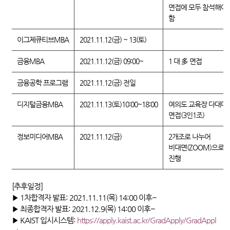
면접에 모두 참석해야
함
이그제큐티브MBA
2021.11.12(금) ~ 13(토)
금융MBA
2021.11.12(금) 09:00~
1 대 多 면접
금융공학 프로그램
2021.11.12(금) 전일
디지털금융MBA
2021.11.13(토)10:00~18:00
여의도 교육장 다대다
면접(3인1조)
정보미디어MBA
2021.11.12(금)
2개조로 나누어
비대면(ZOOM)으로
진행
[
추후일정
]
▶ 1차합격자 발표
: 2021
.11
.11
(
목
) 14:00
이후
~
▶ 최종합격자 발표
: 2021
.12
.9
(
목
) 14:00
이후
~
▶
KAIST
입시시스템
:
https://apply.kaist.ac.kr/GradApply/GradAppl