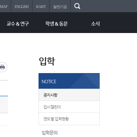
EMAP
ENGLISH
KAIST
발전기금
교수 & 연구
학생 & 동문
소식
입학
NOTICE
공지사항
입시캘린더
연도별 입학현황
입학문의