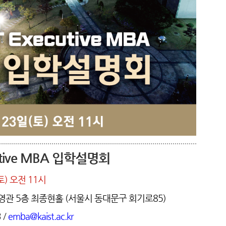
utive MBA 입학설명회
토) 오전 11시
경영관 5층 최종현홀 (서울시 동대문구 회기로85)
 /
emba@kaist.ac.kr