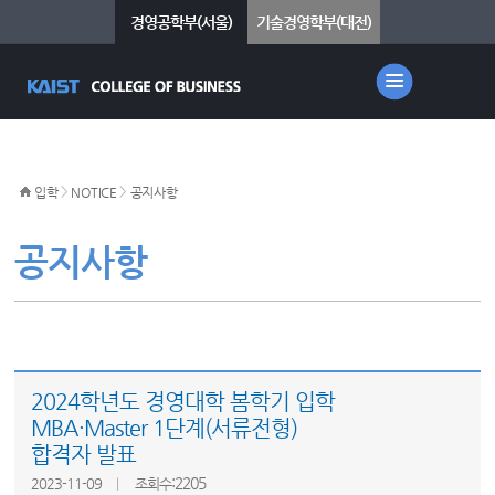
경영공학부(서울)
기술경영학부(대전)
>
>
입학
NOTICE
공지사항
공지사항
2024학년도 경영대학 봄학기 입학
MBA·Master 1단계(서류전형)
합격자 발표
:2205
2023-11-09
조회수