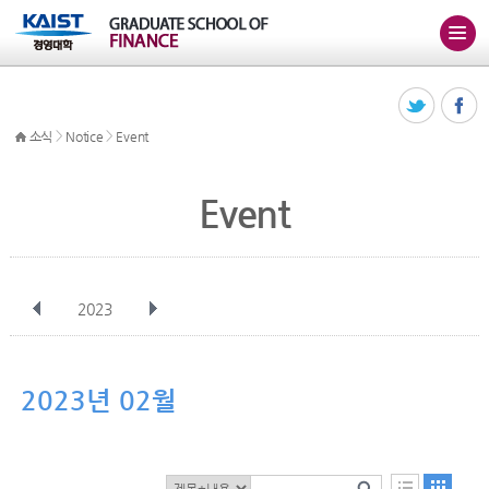
>
>
소식
Notice
Event
Event
2023
전체
1월
2월
3월
4월
5월
6월
7월
8월
9월
10월
2023년 02월
11월
12월