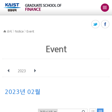
>
>
소식
Notice
Event
Event
2023
전체
1월
2월
3월
4월
5월
6월
7월
8월
9월
10월
2023년 02월
11월
12월