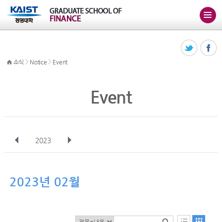
>
>
소식
Notice
Event
Event
2023
전체
1월
2월
3월
4월
5월
6월
7월
8월
9월
10월
2023년 02월
11월
12월