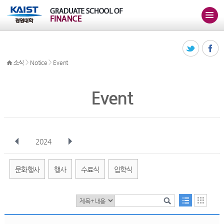
>
>
소식
Notice
Event
Event
2024
전체
1월
2월
3월
4월
5월
6월
7월
8월
9월
10월
문화행사
행사
수료식
입학식
11월
12월