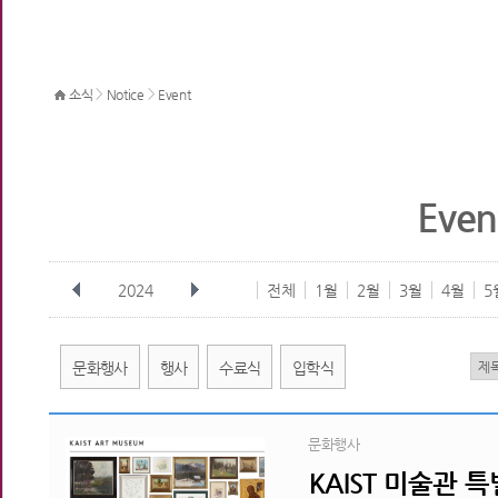
>
>
소식
Notice
Event
Even
2024
전체
1월
2월
3월
4월
5
문화행사
행사
수료식
입학식
문화행사
KAIST 미술관 