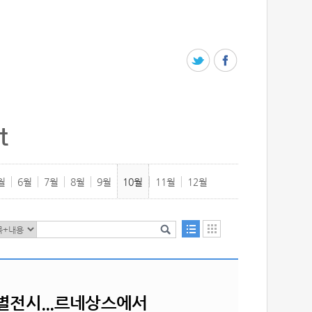
t
월
6월
7월
8월
9월
10월
11월
12월
특별전시...르네상스에서