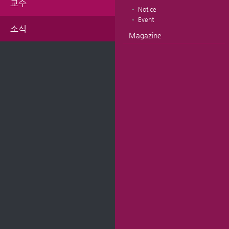
교수
Notice
Event
소식
Magazine