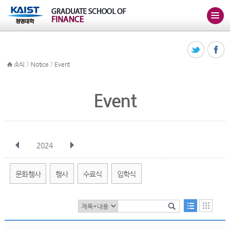
>
>
소식
Notice
Event
Event
2024
전체
1월
2월
3월
4월
5월
6월
7월
8월
9월
10월
문화행사
행사
수료식
입학식
11월
12월