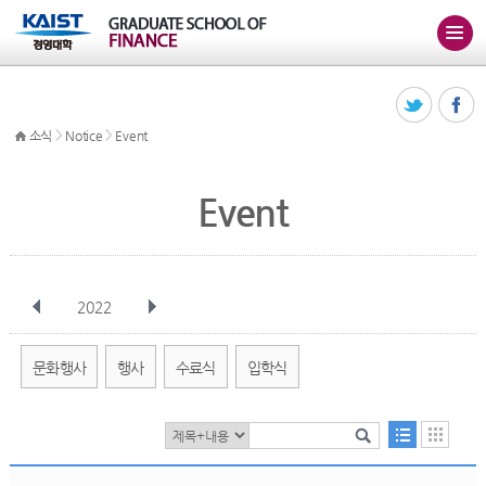
>
>
소식
Notice
Event
Event
2022
전체
1월
2월
3월
4월
5월
6월
7월
8월
9월
10월
문화행사
행사
수료식
입학식
11월
12월