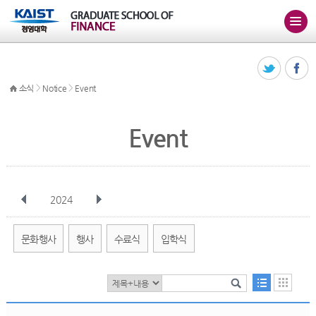
>
>
소식
Notice
Event
Event
2024
전체
1월
2월
3월
4월
5월
6월
7월
8월
9월
10월
문화행사
행사
수료식
입학식
11월
12월