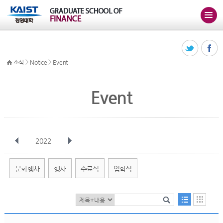
>
>
소식
Notice
Event
Event
2022
전체
1월
2월
3월
4월
5월
6월
7월
8월
9월
10월
문화행사
행사
수료식
입학식
11월
12월