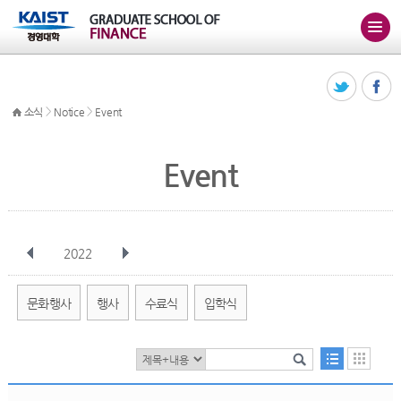
>
>
소식
Notice
Event
Event
2022
전체
1월
2월
3월
4월
5월
6월
7월
8월
9월
10월
문화행사
행사
수료식
입학식
11월
12월