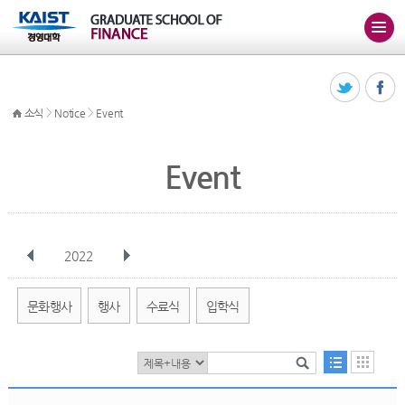
>
>
소식
Notice
Event
Event
2022
전체
1월
2월
3월
4월
5월
6월
7월
8월
9월
10월
문화행사
행사
수료식
입학식
11월
12월