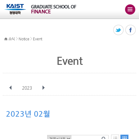
>
>
소식
Notice
Event
Event
2023
전체
1월
2월
3월
4월
5월
6월
7월
8월
9월
10월
2023년 02월
11월
12월