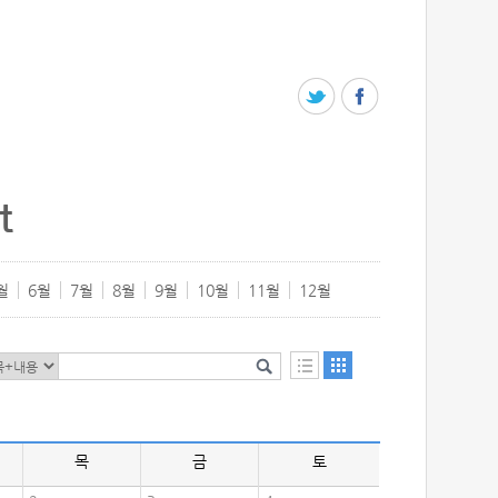
t
월
6월
7월
8월
9월
10월
11월
12월
목
금
토