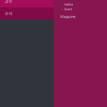
교수
Notice
Event
소식
Magazine