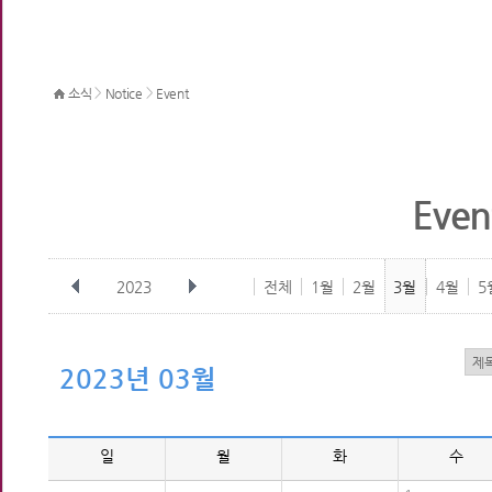
>
>
소식
Notice
Event
Even
2023
전체
1월
2월
3월
4월
5
2023년 03월
일
월
화
수