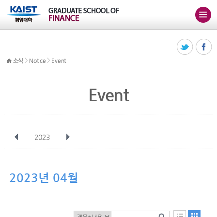
>
>
소식
Notice
Event
Event
2023
전체
1월
2월
3월
4월
5월
6월
7월
8월
9월
10월
2023년 04월
11월
12월