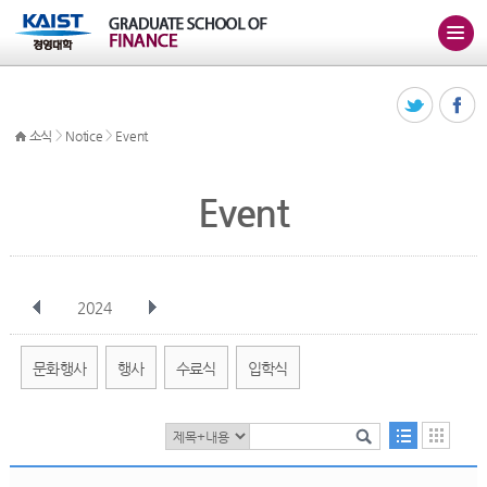
>
>
소식
Notice
Event
Event
2024
전체
1월
2월
3월
4월
5월
6월
7월
8월
9월
10월
문화행사
행사
수료식
입학식
11월
12월