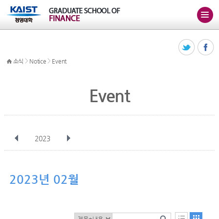
>
>
소식
Notice
Event
Event
2023
전체
1월
2월
3월
4월
5월
6월
7월
8월
9월
10월
2023년 02월
11월
12월