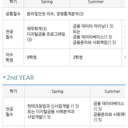
학기
Spring
Summer
공통필수
윤리및안전 이수, 경영통계분석(3)
금융 데이터 마이닝(1.5)
투
재무회계(3)
전공
또는
기
디지털금융 프로그래밍
필수
금융 데이터베이스(1.5)
(3)
금융윤리와 사회책임(1.5)
(
이수
9학점
3학점
학점
2nd YEAR
학기
Spring
Summer
금융 데이터베이스
핀테크창업과 신사업개발 (1.5)
전공
(1.5)
또는 디지털금융 사례분석과
필수
금융윤리와 사회책임
사업개발(1.5)
(1.5)