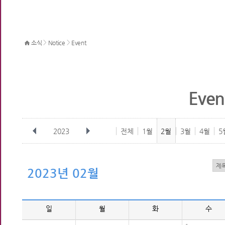
>
>
소식
Notice
Event
Even
2023
전체
1월
2월
3월
4월
5
2023년 02월
일
월
화
수