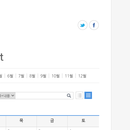
t
월
6월
7월
8월
9월
10월
11월
12월
목
금
토