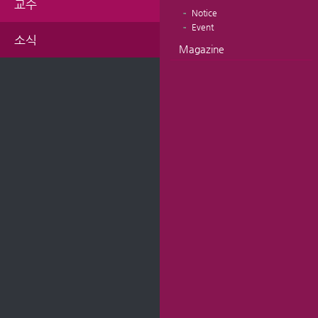
교수
Notice
Event
소식
Magazine