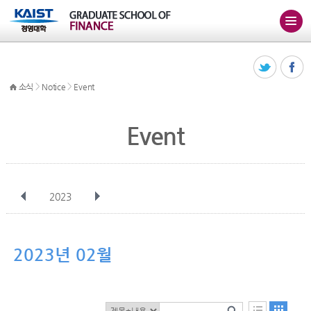
>
>
소식
Notice
Event
Event
2023
전체
1월
2월
3월
4월
5월
6월
7월
8월
9월
10월
2023년 02월
11월
12월