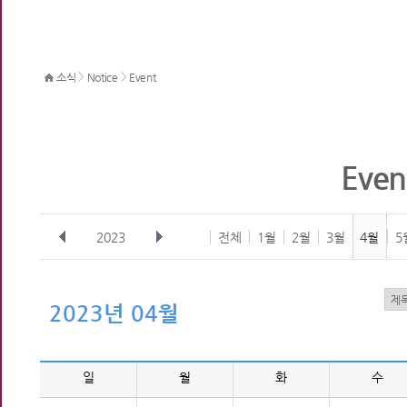
>
>
소식
Notice
Event
Even
2023
전체
1월
2월
3월
4월
5
2023년 04월
일
월
화
수