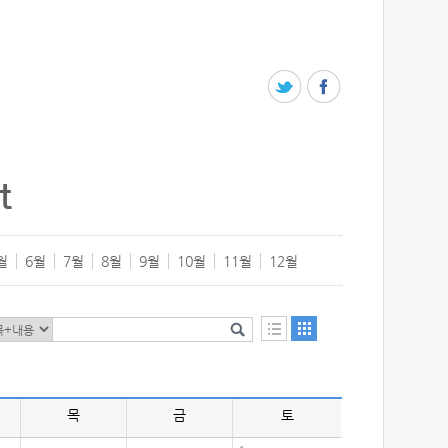
t
월
6월
7월
8월
9월
10월
11월
12월
목
금
토