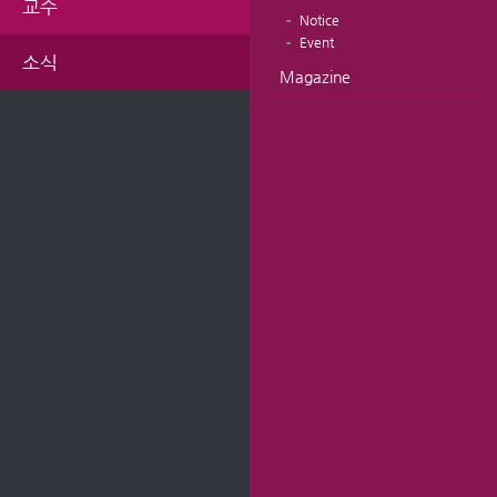
교수
Notice
Event
소식
Magazine