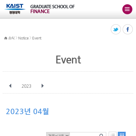
>
>
소식
Notice
Event
Event
2023
전체
1월
2월
3월
4월
5월
6월
7월
8월
9월
10월
2023년 04월
11월
12월