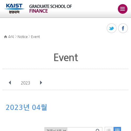
>
>
소식
Notice
Event
Event
2023
전체
1월
2월
3월
4월
5월
6월
7월
8월
9월
10월
2023년 04월
11월
12월