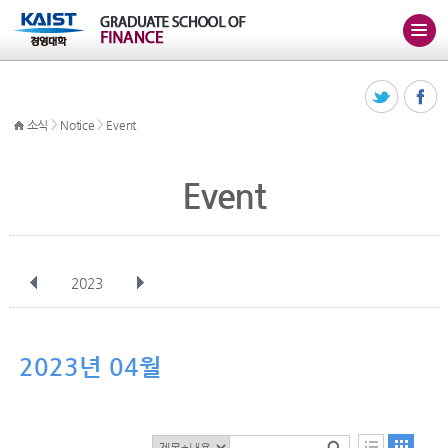
>
>
소식
Notice
Event
Event
2023
전체
1월
2월
3월
4월
5월
6월
7월
8월
9월
10월
2023년 04월
11월
12월