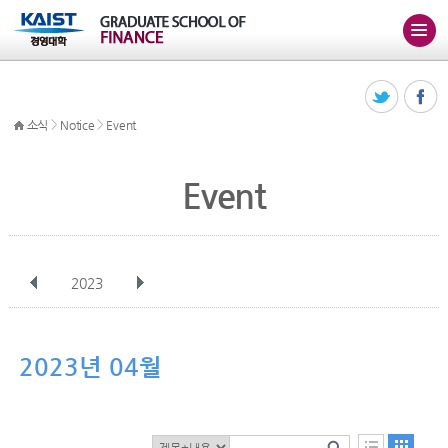
>
>
소식
Notice
Event
Event
2023
전체
1월
2월
3월
4월
5월
6월
7월
8월
9월
10월
2023년 04월
11월
12월