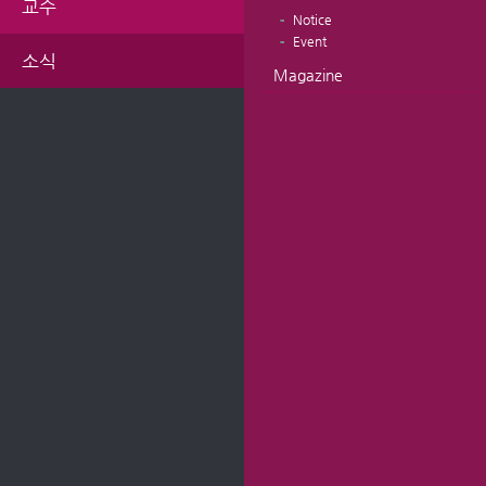
교수
Notice
Event
소식
Magazine