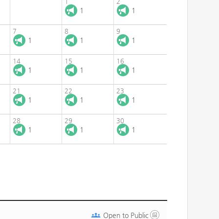
1
2
1
1
7
8
9
1
1
1
14
15
16
1
1
1
21
22
23
1
1
1
28
29
30
1
1
1
Open to
Public