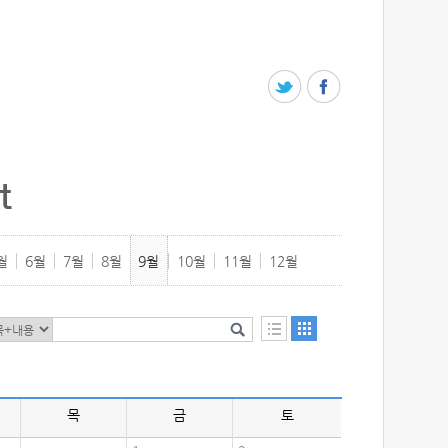
t
월
6월
7월
8월
9월
10월
11월
12월
목
금
토