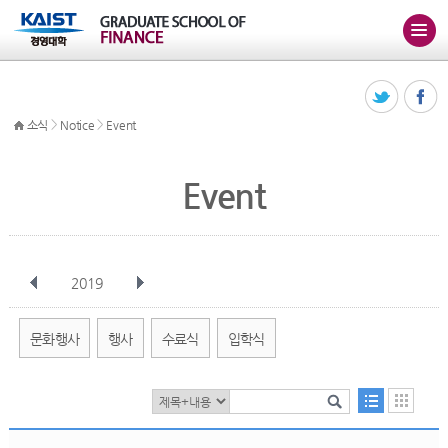
>
>
소식
Notice
Event
Event
2019
전체
1월
2월
3월
4월
5월
6월
7월
8월
9월
10월
문화행사
행사
수료식
입학식
11월
12월