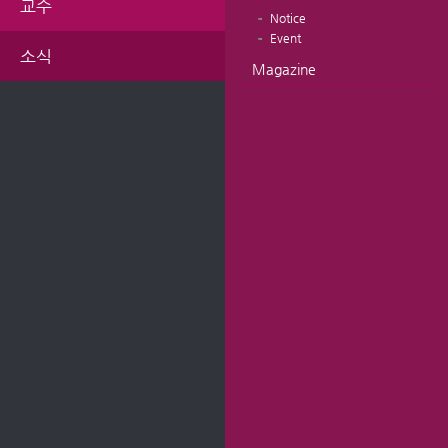
교수
Notice
Event
소식
Magazine