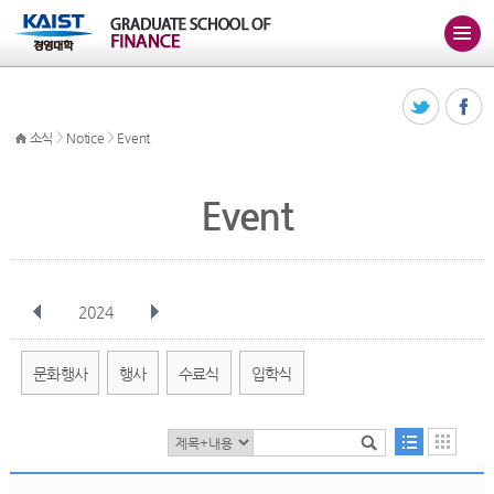
>
>
소식
Notice
Event
Event
2024
전체
1월
2월
3월
4월
5월
6월
7월
8월
9월
10월
문화행사
행사
수료식
입학식
11월
12월