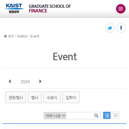
>
>
소식
Notice
Event
Event
2024
전체
1월
2월
3월
4월
5월
6월
7월
8월
9월
10월
문화행사
행사
수료식
입학식
11월
12월