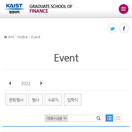
>
>
소식
Notice
Event
Event
2022
전체
1월
2월
3월
4월
5월
6월
7월
8월
9월
10월
문화행사
행사
수료식
입학식
11월
12월