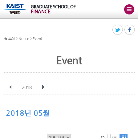
>
>
소식
Notice
Event
Event
2018
전체
1월
2월
3월
4월
5월
6월
7월
8월
9월
10월
2018년 05월
11월
12월