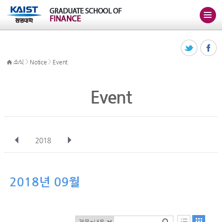
>
>
소식
Notice
Event
Event
2018
전체
1월
2월
3월
4월
5월
6월
7월
8월
9월
10월
2018년 09월
11월
12월