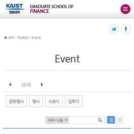
>
>
소식
Notice
Event
Event
2018
전체
1월
2월
3월
4월
5월
6월
7월
8월
9월
10월
문화행사
행사
수료식
입학식
11월
12월